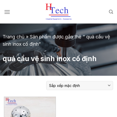
Chuyển
đến
nội
dung
Trang chủ
»
Sản phẩm được gắn thẻ “ quả cầu vệ
sinh inox cố định”
quả cầu vệ sinh inox cố định