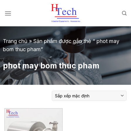
Chuyển
đến
nội
dung
Trang chủ
»
Sản phẩm được gắn thẻ “ phot may
bom thuc pham”
phot may bom thuc pham