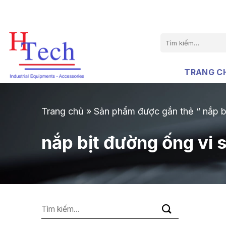
Chuyển
đến
nội
Tìm
dung
kiếm:
TRANG C
Trang chủ
»
Sản phẩm được gắn thẻ “ nắp bị
nắp bịt đường ống vi 
Tìm
kiếm: