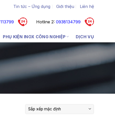
Tin tức – Ứng dụng
Giới thiệu
Liên hệ
113799
Hotline 2:
0938134799
PHỤ KIỆN INOX CÔNG NGHIỆP
DỊCH VỤ