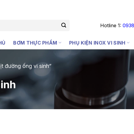
Hotline 1:
0938
HỦ
BƠM THỰC PHẨM
PHỤ KIỆN INOX VI SINH
t đường ống vi sinh”
sinh