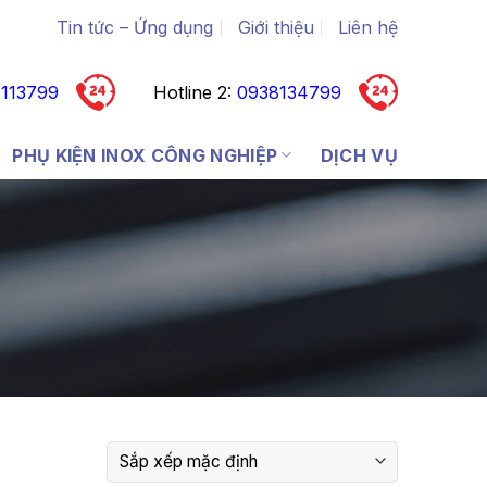
Tin tức – Ứng dụng
Giới thiệu
Liên hệ
113799
Hotline 2:
0938134799
PHỤ KIỆN INOX CÔNG NGHIỆP
DỊCH VỤ