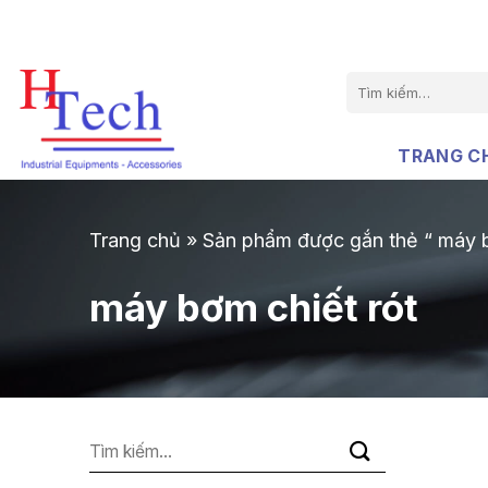
Chuyển
đến
nội
Tìm
dung
kiếm:
TRANG C
Trang chủ
»
Sản phẩm được gắn thẻ “ máy b
máy bơm chiết rót
Tìm
kiếm: