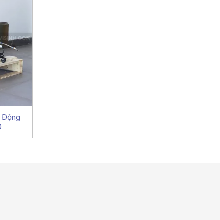
ự Động
0