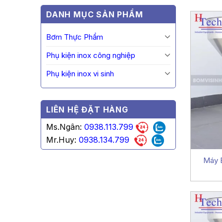
DANH MỤC SẢN PHẨM
Bơm Thực Phẩm
Phụ kiện inox công nghiệp
Phụ kiện inox vi sinh
LIÊN HỆ ĐẶT HÀNG
Ms.Ngân:
0938.113.799
Mr.Huy:
0938.134.799
Máy 