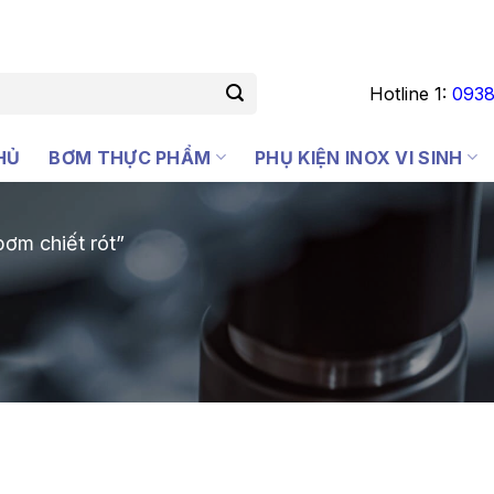
Hotline 1:
0938
HỦ
BƠM THỰC PHẨM
PHỤ KIỆN INOX VI SINH
ơm chiết rót”