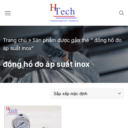
Chuyển
đến
nội
dung
Trang chủ
»
Sản phẩm được gắn thẻ “ đồng hồ đo
áp suất inox”
đồng hồ đo áp suất inox