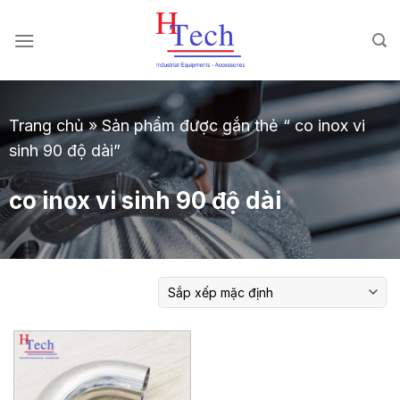
Chuyển
đến
nội
dung
Trang chủ
»
Sản phẩm được gắn thẻ “ co inox vi
sinh 90 độ dài”
co inox vi sinh 90 độ dài