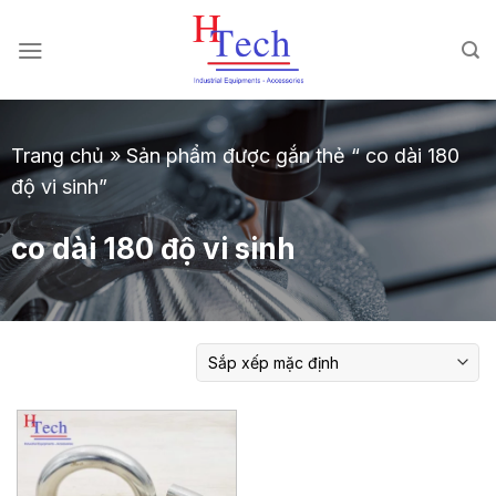
Chuyển
đến
nội
dung
Trang chủ
»
Sản phẩm được gắn thẻ “ co dài 180
độ vi sinh”
co dài 180 độ vi sinh