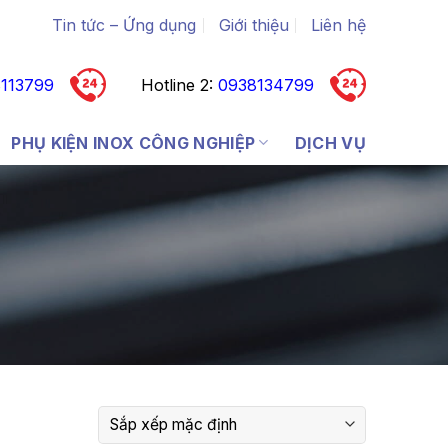
Tin tức – Ứng dụng
Giới thiệu
Liên hệ
113799
Hotline 2:
0938134799
PHỤ KIỆN INOX CÔNG NGHIỆP
DỊCH VỤ