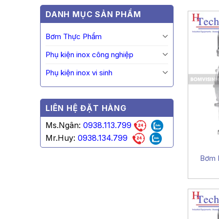
DANH MỤC SẢN PHẨM
Bơm Thực Phẩm
Phụ kiện inox công nghiệp
Phụ kiện inox vi sinh
LIÊN HỆ ĐẶT HÀNG
Ms.Ngân:
0938.113.799
Mr.Huy:
0938.134.799
Bơm M