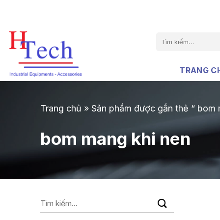
Chuyển
đến
nội
Tìm
dung
kiếm:
TRANG C
Trang chủ
»
Sản phẩm được gắn thẻ “ bom 
bom mang khi nen
Tìm
kiếm: