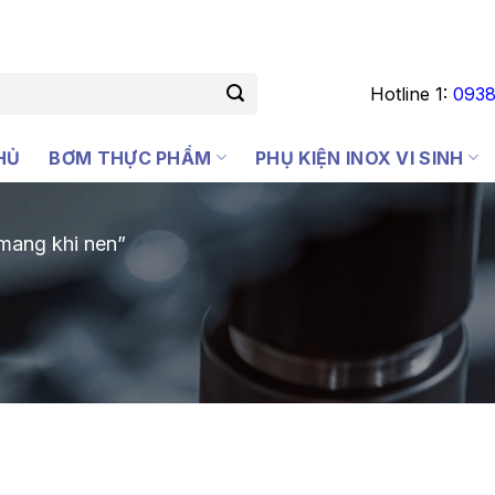
Hotline 1:
0938
HỦ
BƠM THỰC PHẨM
PHỤ KIỆN INOX VI SINH
mang khi nen”