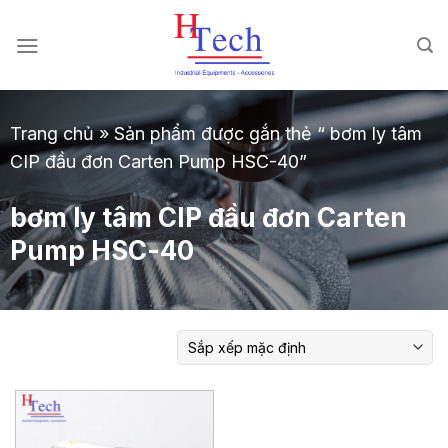
Chuyển
đến
nội
dung
Trang chủ
»
Sản phẩm được gắn thẻ “ bơm ly tâm
CIP đầu đơn Carten Pump HSC-40”
bơm ly tâm CIP đầu đơn Carten
Pump HSC-40