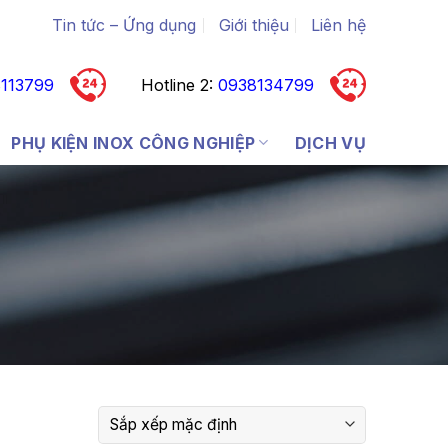
Tin tức – Ứng dụng
Giới thiệu
Liên hệ
113799
Hotline 2:
0938134799
PHỤ KIỆN INOX CÔNG NGHIỆP
DỊCH VỤ