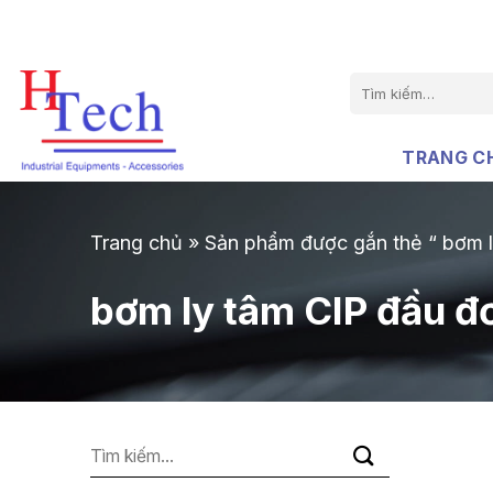
Chuyển
đến
nội
Tìm
dung
kiếm:
TRANG C
Trang chủ
»
Sản phẩm được gắn thẻ “ bơm 
bơm ly tâm CIP đầu 
Tìm
kiếm: