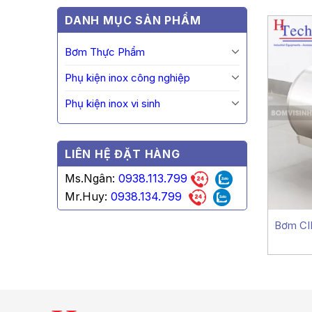
DANH MỤC SẢN PHẨM
Bơm Thực Phẩm
Phụ kiện inox công nghiệp
Phụ kiện inox vi sinh
LIÊN HỆ ĐẶT HÀNG
Ms.Ngân:
0938.113.799
Mr.Huy:
0938.134.799
Bơm CI