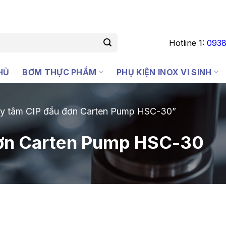
Hotline 1:
0938
HỦ
BƠM THỰC PHẨM
PHỤ KIỆN INOX VI SINH
ly tâm CIP đầu đơn Carten Pump HSC-30”
đơn Carten Pump HSC-30