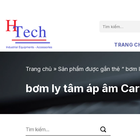
Chuyển
đến
nội
Tìm
dung
kiếm:
TRANG C
Trang chủ
»
Sản phẩm được gắn thẻ “ bơm 
bơm ly tâm áp âm Ca
Tìm
kiếm: