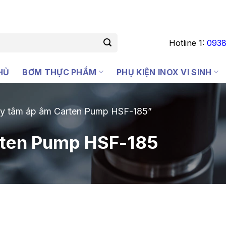
Hotline 1:
0938
HỦ
BƠM THỰC PHẨM
PHỤ KIỆN INOX VI SINH
ly tâm áp âm Carten Pump HSF-185”
rten Pump HSF-185