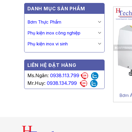
DANH MỤC SẢN PHẨM
Bơm Thực Phẩm
Phụ kiện inox công nghiệp
Phụ kiện inox vi sinh
LIÊN HỆ ĐẶT HÀNG
Ms.Ngân:
0938.113.799
Mr.Huy:
0938.134.799
Bơm Á