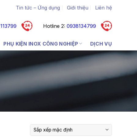
Tin tức – Ứng dụng
Giới thiệu
Liên hệ
113799
Hotline 2:
0938134799
PHỤ KIỆN INOX CÔNG NGHIỆP
DỊCH VỤ