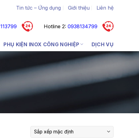
Tin tức – Ứng dụng
Giới thiệu
Liên hệ
113799
Hotline 2:
0938134799
PHỤ KIỆN INOX CÔNG NGHIỆP
DỊCH VỤ