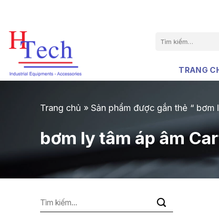
Chuyển
đến
nội
Tìm
dung
kiếm:
TRANG C
Trang chủ
»
Sản phẩm được gắn thẻ “ bơm 
bơm ly tâm áp âm Ca
Tìm
kiếm: