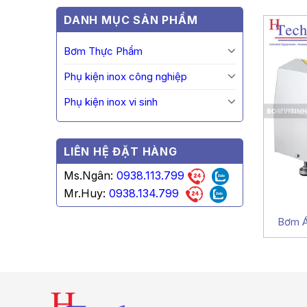
DANH MỤC SẢN PHẨM
Bơm Thực Phẩm
Phụ kiện inox công nghiệp
Phụ kiện inox vi sinh
LIÊN HỆ ĐẶT HÀNG
Ms.Ngân:
0938.113.799
Mr.Huy:
0938.134.799
Bơm Á