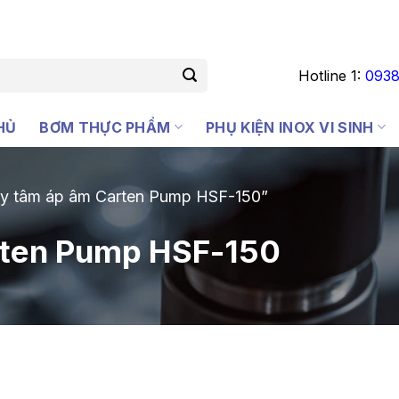
Hotline 1:
0938
HỦ
BƠM THỰC PHẨM
PHỤ KIỆN INOX VI SINH
ly tâm áp âm Carten Pump HSF-150”
rten Pump HSF-150