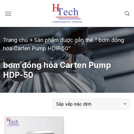
Chuyển
đến
nội
dung
Trang chủ
»
Sản phẩm được gắn thẻ “ bơm đồng
hóa Carten Pump HDP-50”
bơm đồng hóa Carten Pump
HDP-50