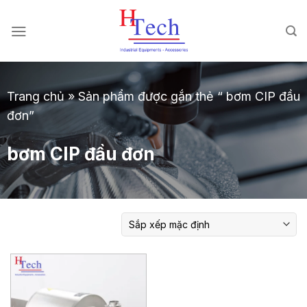
Chuyển
đến
nội
dung
Trang chủ
»
Sản phẩm được gắn thẻ “ bơm CIP đầu
đơn”
bơm CIP đầu đơn