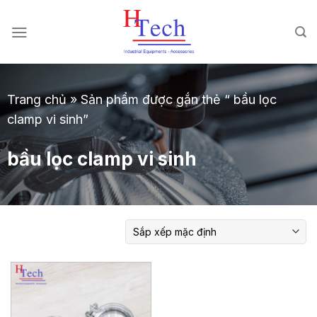
Chuyển
đến
nội
dung
Trang chủ
»
Sản phẩm được gắn thẻ “ bầu lọc
clamp vi sinh”
bầu lọc clamp vi sinh