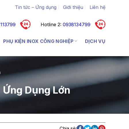
Tin tức – Ứng dụng
Giới thiệu
Liên hệ
113799
Hotline 2:
0938134799
PHỤ KIỆN INOX CÔNG NGHIỆP
DỊCH VỤ
n
ỏ, Ứng Dụng Lớn
Chia sẻ: