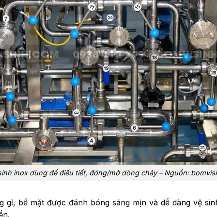
 sinh inox dùng để điều tiết, đóng/mở dòng chảy – Nguồn: bomvis
 gỉ, bề mặt được đánh bóng sáng mịn và dễ dàng vệ sinh.
ển.