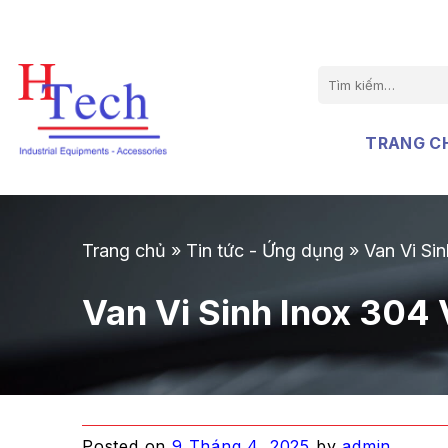
Chuyển
đến
nội
Tìm
dung
kiếm:
TRANG C
Trang chủ
»
Tin tức - Ứng dụng
»
Van Vi Si
Van Vi Sinh Inox 304 
Posted on
9 Tháng 4, 2025
by
admin