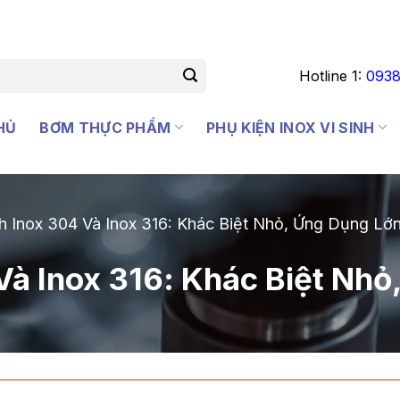
Hotline 1:
0938
HỦ
BƠM THỰC PHẨM
PHỤ KIỆN INOX VI SINH
nh Inox 304 Và Inox 316: Khác Biệt Nhỏ, Ứng Dụng Lớ
Và Inox 316: Khác Biệt Nh