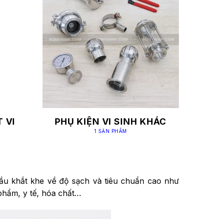
 VI
PHỤ KIỆN VI SINH KHÁC
1 SẢN PHẨM
u khắt khe về độ sạch và tiêu chuẩn cao như
phẩm, y tế, hóa chất…