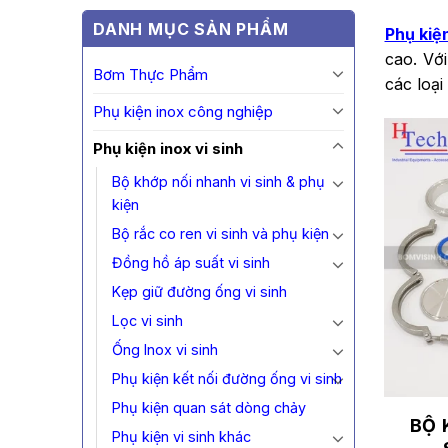
DANH MỤC SẢN PHẨM
Phụ kiện
cao. Vớ
Bơm Thực Phẩm
các loại
Phụ kiện inox công nghiệp
Phụ kiện inox vi sinh
Bộ khớp nối nhanh vi sinh & phụ
kiện
Bộ rắc co ren vi sinh và phụ kiện
Đồng hồ áp suất vi sinh
Kẹp giữ đường ống vi sinh
Lọc vi sinh
Ống Inox vi sinh
Phụ kiện kết nối đường ống vi sinh
Phụ kiện quan sát dòng chảy
BỘ 
Phụ kiện vi sinh khác