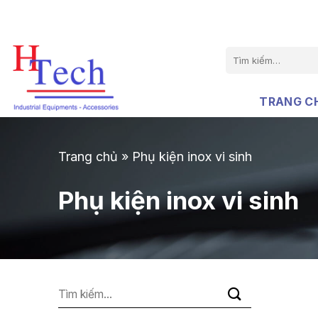
Chuyển
đến
nội
Tìm
dung
kiếm:
TRANG C
Trang chủ
»
Phụ kiện inox vi sinh
Phụ kiện inox vi sinh
Tìm
kiếm: