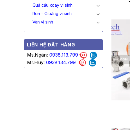
Quả cầu xoay vi sinh
Ron - Gioăng vi sinh
Van vi sinh
LIÊN HỆ ĐẶT HÀNG
Ms.Ngân:
0938.113.799
Mr.Huy:
0938.134.799