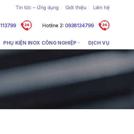
Tin tức – Ứng dụng
Giới thiệu
Liên hệ
113799
Hotline 2:
0938134799
PHỤ KIỆN INOX CÔNG NGHIỆP
DỊCH VỤ