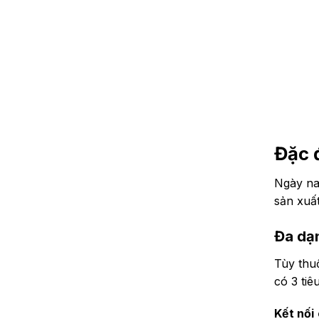
Đặc đ
Ngày na
sản xuất
Đa dạn
Tùy thuộ
có 3 tiê
Kết nối