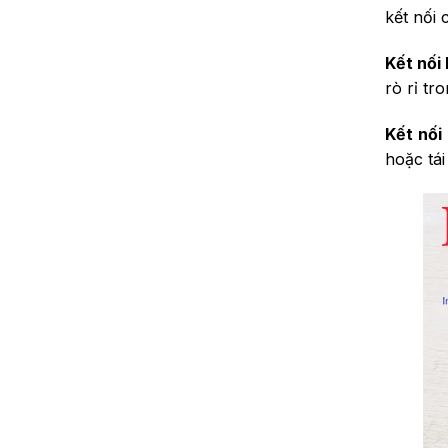
kết nối 
Kết nối
rò rỉ tr
Kết nối 
hoặc tái