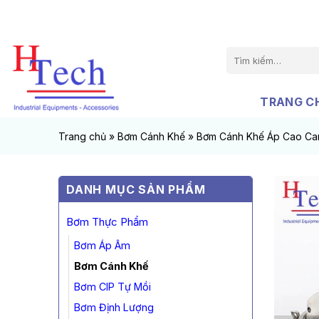
Chuyển
đến
nội
Tìm
dung
kiếm:
TRANG C
Trang chủ
»
Bơm Cánh Khế
»
Bơm Cánh Khế Áp Cao Ca
DANH MỤC SẢN PHẨM
Bơm Thực Phẩm
Bơm Áp Âm
Bơm Cánh Khế
Bơm CIP Tự Mồi
Bơm Định Lượng