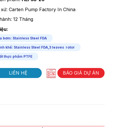
 xứ: Carten Pump Factory In China
hành: 12 Tháng
iệu:
u bơm: Stainless Steel FDA
nh khế: Stainless Steel FDA,3 leaves rotor
ốt thực phẩm PTFE
LIÊN HỆ
BÁO GIÁ DỰ ÁN