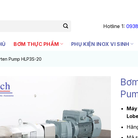
Hotline 1:
0938
HỦ
BƠM THỰC PHẨM
PHỤ KIỆN INOX VI SINH
rten Pump HLP3S-20
Bơm
Pum
Máy 
Lob
Hãng
Mã 