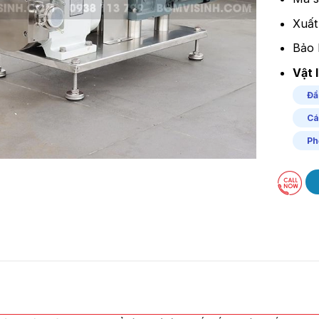
Xuất
Bảo 
Vật l
Đầ
Cá
Ph