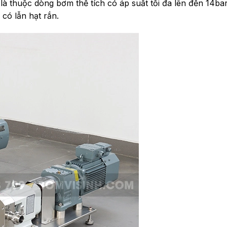
là thuộc dòng bơm thể tích có áp suất tối đa lên đến 14ba
 có lẫn hạt rắn.