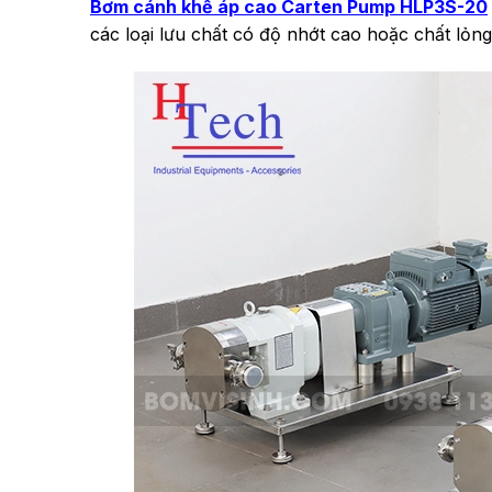
Bơm cánh khế áp cao Carten Pump HLP3S-20
các loại lưu chất có độ nhớt cao hoặc chất lỏng