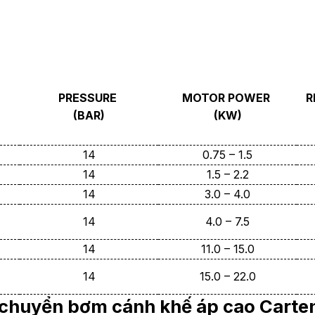
PRESSURE
MOTOR POWER
R
(BAR)
(KW)
14
0.75 – 1.5
14
1.5 – 2.2
14
3.0 – 4.0
14
4.0 – 7.5
14
11.0 – 15.0
14
15.0 – 22.0
n chuyển bơm cánh khế áp cao Car