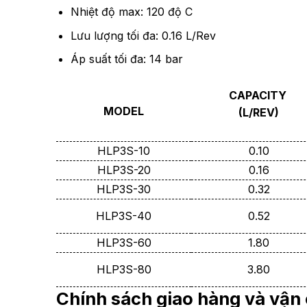
Nhiệt độ max: 120 độ C
Lưu lượng tối đa: 0.16 L/Rev
Áp suất tối đa: 14 bar
CAPACITY
MODEL
(L/REV)
HLP3S-10
0.10
HLP3S-20
0.16
HLP3S-30
0.32
HLP3S-40
0.52
HLP3S-60
1.80
HLP3S-80
3.80
Chính sách giao hàng và vậ