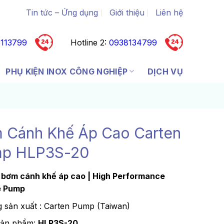
Tin tức – Ứng dụng
Giới thiệu
Liên hệ
113799
Hotline 2:
0938134799
PHỤ KIỆN INOX CÔNG NGHIỆP
DỊCH VỤ
 Cánh Khế Áp Cao Carten
p HLP3S-20
bơm cánh khế áp cao | High Performance
e Pump
 sản xuất : Carten Pump (Taiwan)
sản phẩm:
HLP3S-20